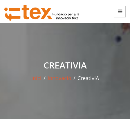
CREATIVIA
Inici
/
Innovació
/
CreativIA