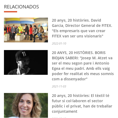
RELACIONADOS
20 anys, 20 històries. David
Garcia, Director General de FITEX.
"Els empresaris que van crear
FITEX van ser uns visionaris"
2022-01-10
20 ANYS, 20 HISTÒRIES. BORIS
BIDJAN SABERI: "Josep M. Atzet va
ser el meu segon pare i Antonio
Egea el meu padrí. Amb ells vaig
poder fer realitat els meus somnis
com a dissenyador"
2021-11-03
20 anys, 20 històries: El tèxtil té
futur si col·laboren el sector
públic i el privat, han de treballar
conjuntament