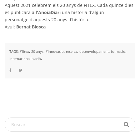
Aquest 2021 celebrem els 20 anys de FITEX. Cada quinze dies
es publicarà a
l'AnoiaDia
r
i
una història d'algun
personatge d'aquests 20 anys d'història.
Avui:
Bernat Biosca
,
,
,
,
,
,
TAGS:
#fitex
20 anys
#innovacio
recerca
desenvolupament
formació
,
internacionalització