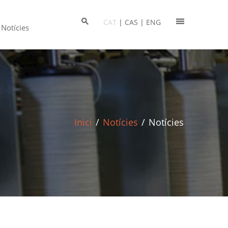
CAT
|
CAS
|
ENG
Notícies
Inici
/
Notícies
/
Notícies