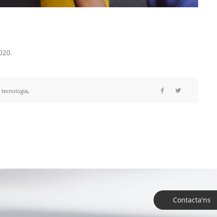
020.
,
,
tecnologia
Contacta'ns