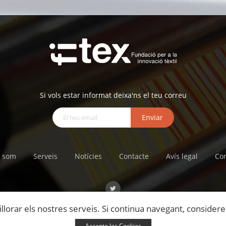
Si vols estar informat deixa'ns el teu correu
Enviar
 som
Serveis
Notícies
Contacte
Avís legal
Co
illorar els nostres serveis. Si continua navegant, conside
Accepto les Cookies