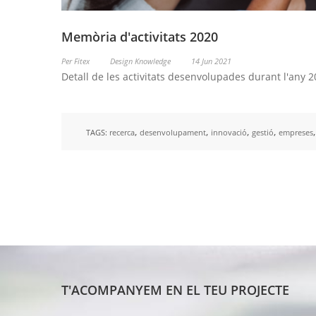
Memòria d'activitats 2020
Per Fitex
Design Knowledge
14 Jun 2021
Detall de les activitats desenvolupades durant l'any 2
,
,
,
,
TAGS:
recerca
desenvolupament
innovació
gestió
empreses
T'ACOMPANYEM EN EL TEU PROJECTE